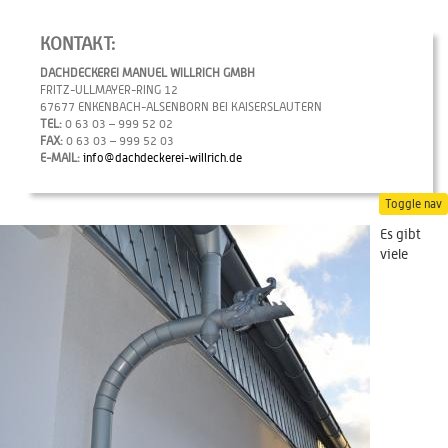
KONTAKT:
DACHDECKEREI MANUEL WILLRICH GMBH
FRITZ-ULLMAYER-RING 12
67677 ENKENBACH-ALSENBORN BEI KAISERSLAUTERN
TEL:
0 63 03 – 999 52 02
FAX:
0 63 03 – 999 52 03
E-MAIL:
info@dachdeckerei-willrich.de
Toggle nav
Es gibt
viele